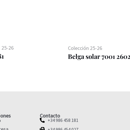
 25-26
Colección 25-26
81
Belga solar 7001 26
iones
Contacto
o
+34 986 458 181
resa
+34 986 454 027