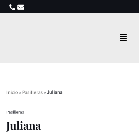
Ir
al
contenido
Menú
Inicio
»
Pasilleras
»
Juliana
Pasilleras
Juliana