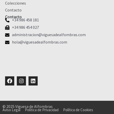
Colecciones
Contacto
Contacto
+34 986 458 181
+34 986 454 027
administracion@viguesadealfombras.com
hola@viguesadealfombras.com
Facebook
Instagram
Linkedin
© 2025 Viguesa de Alfombras
Aviso Legal
Política de Privacidad
Política de Cookies