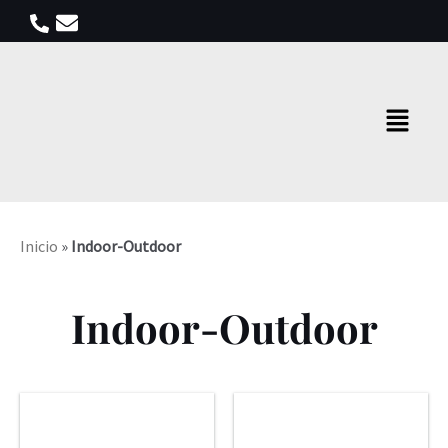
Ir
al
contenido
Menú
Inicio
»
Indoor-Outdoor
Indoor-Outdoor