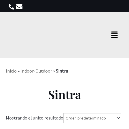
Ir
al
contenido
Menú
Inicio
»
Indoor-Outdoor
»
Sintra
Sintra
Mostrando el único resultado